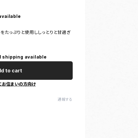
available
ルをたっぷりと使用ししっとりと甘過ぎ
l shipping available
d to cart
にお住まいの方向け
通報する