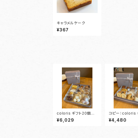
キャラメルケーク
¥367
coloris ギフト20個入
コピー：coloris
り
4個入り
¥6,029
¥4,480